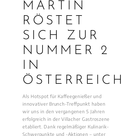
MARTIN
RÖSTET
SICH ZUR
NUMMER 2
IN
ÖSTERREICH
Als Hotspot für Kaffeegenießer und
innovativer Brunch-Treffpunkt haben
wir uns in den vergangenen 5 Jahren
erfolgreich in der Villacher Gastroszene
etabliert. Dank regelmäßiger Kulinarik-
Schwerpunkte und -Aktionen – unter