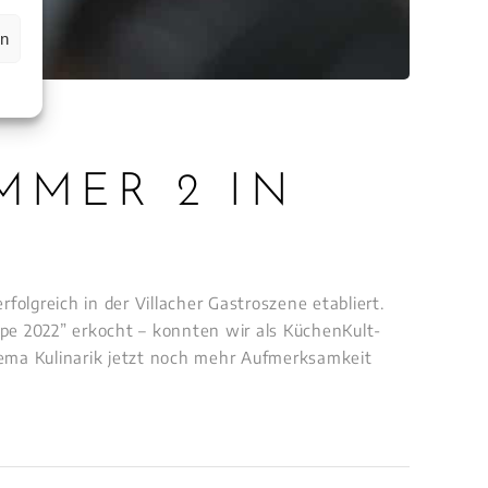
en
MMER 2 IN
olgreich in der Villacher Gastroszene etabliert.
pe 2022” erkocht – konnten wir als KüchenKult-
ema Kulinarik jetzt noch mehr Aufmerksamkeit