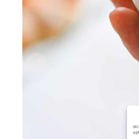
Wi
opt