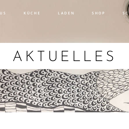
US
KÜCHE
LADEN
SHOP
S
AKTUELLES