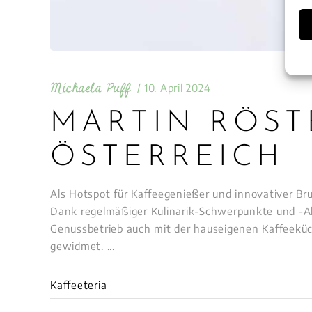
Michaela Puff
10. April 2024
MARTIN RÖST
ÖSTERREICH
Als Hotspot für Kaffeegenießer und innovativer Bru
Dank regelmäßiger Kulinarik-Schwerpunkte und -Ak
Genussbetrieb auch mit der hauseigenen Kaffeeküc
gewidmet.
Kaffeeteria