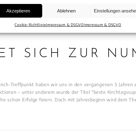
Akzeptieren
Ablehnen
Einstellungen anseh
Cookie-Richtlinie
Impressum & DSGVO
Impressum & DSGVO
ET SICH ZUR NU
nch-Treffpunkt haben wir uns in den vergangenen 5 Jahren erf
tionen – unter anderem wurde der Titel “beste Kirchtagssup
he schon Erfolge feiern. Doch mit Jahresbeginn wird dem Th